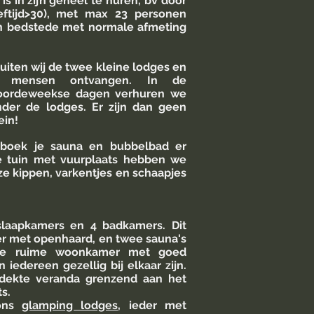
is in zijn geheel te huren, bv door
eeftijd>30), met max 23 personen
n bedstede met normale afmeting
uiten wij de twee kleine lodges en
mensen ontvangen. In de
ordeweekse dagen verhuren we
der de lodges. Er zijn dan geen
ein!
 boek je sauna en bubbelbad er
te tuin met vuurplaats hebben we
e kippen, varkentjes en schaapjes
slaapkamers en 4 badkamers
. Dit
er met openhaard, en twee sauna's
de ruime woonkamer met goed
 iedereen gezellig bij elkaar zijn.
rdekte veranda grenzend aan het
ts.
oons
glamping lodges
, ieder met