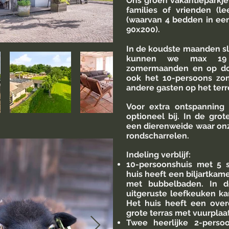
Ons groen vakantieparkje 
families of vrienden (l
(waarvan 4 bedden in ee
90x200).
In de koudste maanden sl
kunnen we max 19 
zomermaanden en op do
ook het 10-persoons zon
andere gasten op het terr
Voor extra ontspanning
optioneel bij. In de gro
een dieren
weide waar onz
rondscharrelen.
Indeling verblijf:
10-persoonshuis met 5 
huis heeft
een biljartkam
met bubbelbaden. In 
uitgeruste leefkeuken kan
Het huis heeft een ove
grote terras met vuurplaa
Twee
heerlijke 2-pers