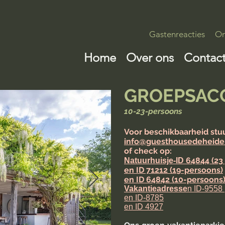
Gastenreacties
Om
Home
Over ons
Contac
GROEPSAC
10-23-perso
ons
V
oor beschikbaarheid
stu
info@guesth
ousedeheide
of check op:
64844 (23
Natuurhuisje-ID
en ID 71212 (19-persoons)
en ID 64842 (10-persoons
Vakantieadresse
n ID-9558
en
ID-8785
en ID 4927