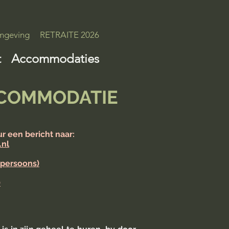
geving
RETRAITE 2026
t
Accommodaties
COMMODATIE
ur een bericht naar:
.nl
 persoons)
)