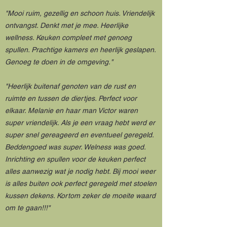
"Mooi ruim, gezellig en schoon huis. Vriendelijk
ontvangst. Denkt met je mee. Heerlijke
wellness. Keuken compleet met genoeg
spullen. Prachtige kamers en heerlijk geslapen.
Genoeg te doen in de omgeving."
"Heerlijk buitenaf genoten van de rust en
ruimte en tussen de diertjes. Perfect voor
elkaar. Melanie en haar man Victor waren
super vriendelijk. Als je een vraag hebt werd er
super snel gereageerd en eventueel geregeld.
Beddengoed was super. Welness was goed.
Inrichting en spullen voor de keuken perfect
alles aanwezig wat je nodig hebt. Bij mooi weer
is alles buiten ook perfect geregeld met stoelen
kussen dekens. Kortom zeker de moeite waard
om te gaan!!!"