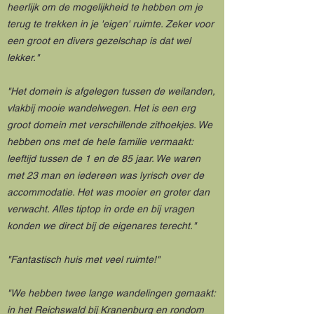
heerlijk om de mogelijkheid te hebben om je
terug te trekken in je 'eigen' ruimte. Zeker voor
een groot en divers gezelschap is dat wel
lekker."
"Het domein is afgelegen tussen de weilanden,
vlakbij mooie wandelwegen. Het is een erg
groot domein met verschillende zithoekjes. We
hebben ons met de hele familie vermaakt:
leeftijd tussen de 1 en de 85 jaar. We waren
met 23 man en iedereen was lyrisch over de
accommodatie. Het was mooier en groter dan
verwacht. Alles tiptop in orde en bij vragen
konden we direct bij de eigenares terecht."
"Fantastisch huis met veel ruimte!"
"We hebben twee lange wandelingen gemaakt:
in het Reichswald bij Kranenburg en rondom