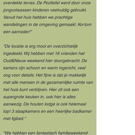
overdekte terras. De Pooltafel werd door onze
jongvolwassen kinderen veelvuldig gebruikt.
Vanuit het huis hebben we prachtige
wandelingen in de omgeving gemaakt. Kortom
een aanrader!"
"De locatie is erg mooi en overzichtelijk
ingedeeld. Wij hebben met 16 vrienden het
Oud&Nieuw weekend hier doorgebracht. De
kamers zijn schoon en warm ingericht, veel
oog voor details. Het fijne is dat je makkelijk
met alle mensen in de gezamenlijke ruimte van
het huis kunt verblijven. Hier zit ook een
supergrote keuken in, ook hier is alles
aanwezig. De houten lodge is ook helemaal
top! 3 slaapkamers en een heerlijke badkamer
met ligbad."
"We hebben een fantastisch familieweekend