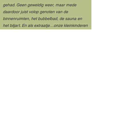
gehad. Geen geweldig weer, maar mede
daardoor juist volop genoten van de
binnenruimten, het bubbelbad, de sauna en
het biljart. En als extraatje…onze kleinkinderen
mochten samen met verhuurster de varkens
en schapen helpen voeren. Genoten!"
"Wij hebben hier een fantastisch
familieweekend gehad. Het huis is van alle
gemakken voorzien, voldoende servies ed. en
in de lodges ook nespressoapparaten. De
veranda heeft voldoende ruimte om buiten te
zitten ook wanneer het weer wat minder is.
Pooltafel en bubbelbaden zijn super, verder
was er ook nog een kast met spellen. Kortom
een top locatie waar je je niet zult vervelen!"
"Dit vakantiehuis bood ons team een