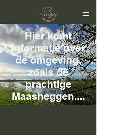
Hier komt
informatie over
de omgeving,
zoals de
prachtige
Maasheggen....