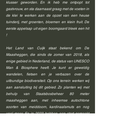
klusser geworden. En ik heb me ontpopt tot
gastvrouw, en sta daarnaast graag met de voeten in
de klei te werken aan de opzet van een heuse
tuinderij, met groenten, bloemen en klein fruit. De
eerste appelsap uit eigen boomgaard bleek een hit
!
Het Land van Cuijk staat bekend om De
Maasheggen, die sinds de zomer van 2018, als
enige gebied in Nederland, de status van
UNESCO
Man & Biosphere heeft. Je kunt er geweldig
wandelen, fietsen en je verbazen over de
uitbundige biodiversiteit. Op ons terrein werken wij
aan aansluiting bij dit gebied. Zo planten wij met
behulp van Staatsbosbeheer 80 meter
maasheggen aan, met inheemse autochtone
soorten van meiddoorn, kardinaalsmuts en nog
veel meer. En in 2023 hebben een start gemaakt
met het zaaien van inheemse en lokale bloemen
en kruiden.