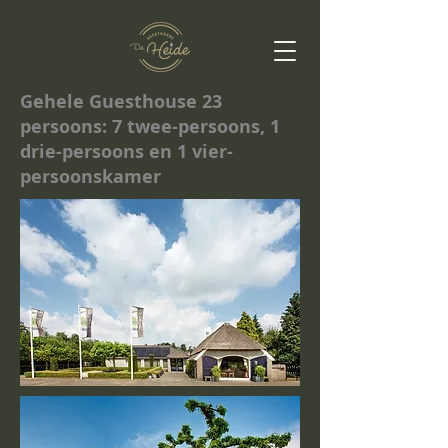
Gehele Guesthouse 23
persoons: 7 twee-persoons, 1
drie-persoons en 1 vier-
persoonskamer