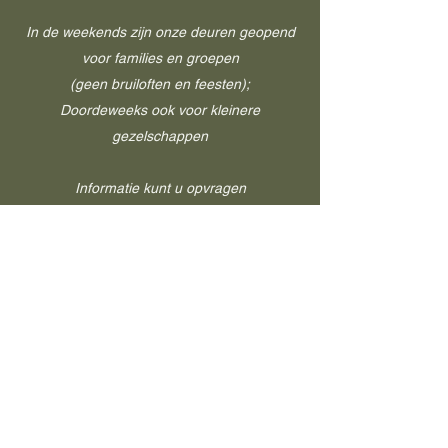
In de weekends zijn onze deuren
geopend
voor families en groepen
(geen bruiloften en feesten);
Doordeweeks
ook
voor kleinere
gezelschappen
Informatie kunt u opvragen
via onderstaande link.
Informatie
PS Ook zo enthousiast over de foto's?
Deze werden (bijna allemaal) gemaakt door
Simon Warmer.
Kijk voor zijn werk en kunst op
zijn site
©2022 Guesthouse de Heide